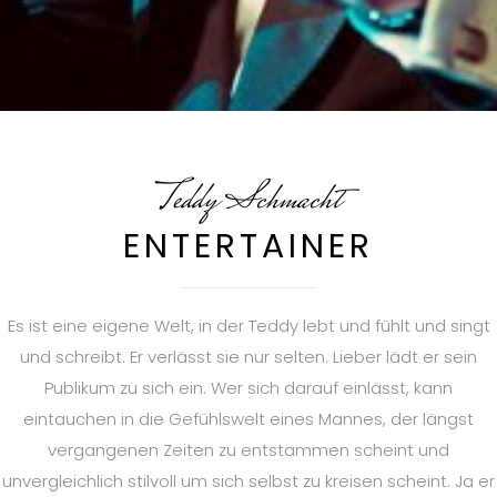
Teddy Schmacht
ENTERTAINER
Es ist eine eigene Welt, in der Teddy lebt und fühlt und singt
und schreibt. Er verlässt sie nur selten. Lieber lädt er sein
Publikum zu sich ein. Wer sich darauf einlässt, kann
eintauchen in die Gefühlswelt eines Mannes, der längst
vergangenen Zeiten zu entstammen scheint und
unvergleichlich stilvoll um sich selbst zu kreisen scheint. Ja er