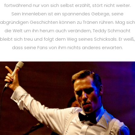
fortwährend nur von sich selbst erzählt, stört nicht weiter.
Sein Innenleben ist ein spannendes Gebirge, seine
abgründigen Geschichten können zu Tränen rühren. Mag sich
die Welt um ihn herum auch verändern, Teddy Schmacht
bleibt sich treu und folgt dem Weg seines Schicksals. Er weiß,
dass seine Fans von ihm nichts anderes erwarten.