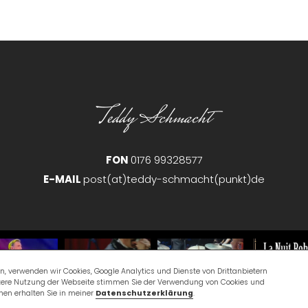
Teddy Schmacht
FON
0176 99328577
E-MAIL
post(at)teddy-schmacht(punkt)de
n, verwenden wir Cookies, Google Analytics und Dienste von Drittanbietern
itere Nutzung der Webseite stimmen Sie der Verwendung von Cookies und
onen erhalten Sie in meiner
Datenschutzerklärung
.