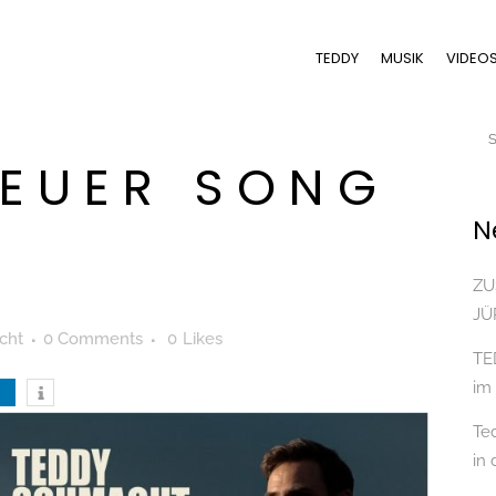
TEDDY
MUSIK
VIDEO
EUER SONG
N
ZU
JÜ
cht
0 Comments
0
Likes
TE
im
Te
in