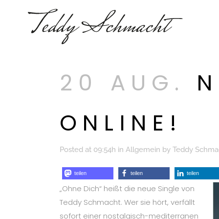
20 AUG.
N
ONLINE!
Posted at 09:54h
in
Allgemein
by
Teddy Schma
teilen
teilen
teilen
„Ohne Dich“ heißt die neue Single von
Teddy Schmacht. Wer sie hört, verfällt
sofort einer nostalgisch-mediterranen