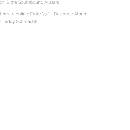
chi & the Southbound Allstars
it heute online: Ernte ’23“ – Das neue Album
n Teddy Schmacht!