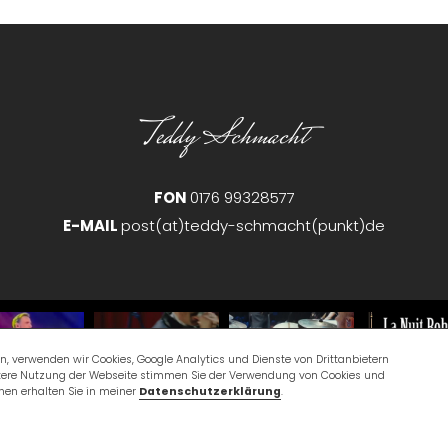
Teddy Schmacht
FON
0176 99328577
E-MAIL
post(at)teddy-schmacht(punkt)de
n, verwenden wir Cookies, Google Analytics und Dienste von Drittanbietern
itere Nutzung der Webseite stimmen Sie der Verwendung von Cookies und
onen erhalten Sie in meiner
Datenschutzerklärung
.