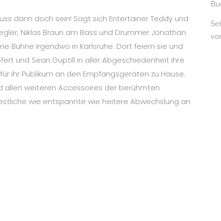
Bu
muss dann doch sein! Sagt sich Entertainer Teddy und
Se
iegler, Niklas Braun am Bass und Drummer Jonathan
vo
 Bühne irgendwo in Karlsruhe. Dort feiern sie und
fert und Sean Guptill in aller Abgeschiedenheit ihre
für ihr Publikum an den Empfangsgeräten zu Hause.
und allen weiteren Accessoires der berühmten
festliche wie entspannte wie heitere Abwechslung an