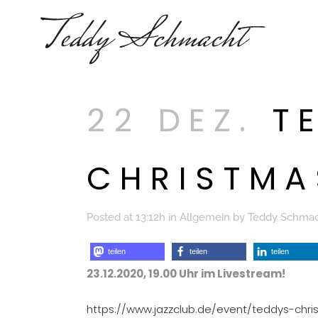
22 DEZ.
TE
CHRISTM
Posted at 13:12h
in
Allgemein
by
Teddy Schma
teilen
teilen
teilen
23.12.2020, 19.00 Uhr im Livestream!
https://www.jazzclub.de/event/teddys-chr