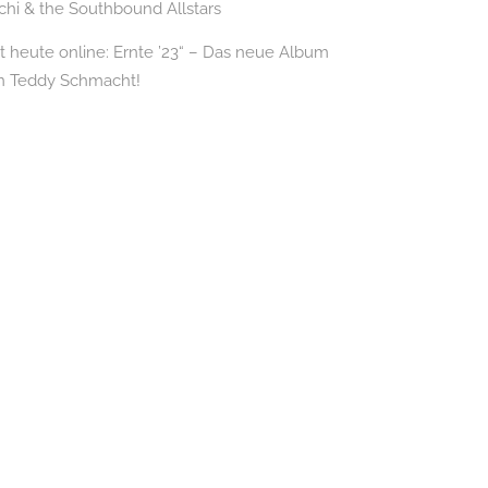
chi & the Southbound Allstars
it heute online: Ernte ’23“ – Das neue Album
n Teddy Schmacht!