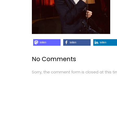
teilen
teilen
teilen
No Comments
Sorry, the comment form is closed at this ti