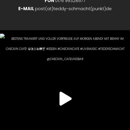
FON
0176 99328577
E-MAIL
post(at)teddy-schmacht(punkt)de