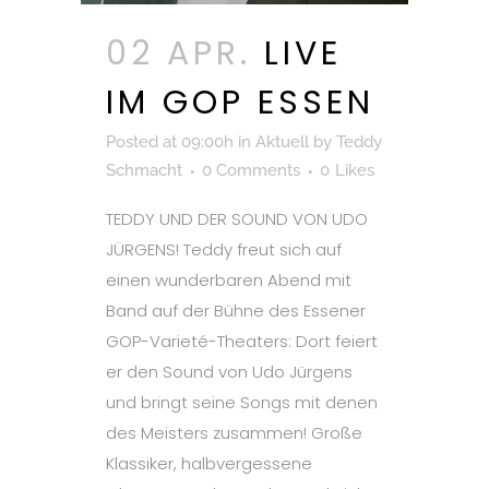
02 APR.
LIVE
IM GOP ESSEN
Posted at 09:00h
in
Aktuell
by
Teddy
Schmacht
0 Comments
0
Likes
TEDDY UND DER SOUND VON UDO
JÜRGENS! Teddy freut sich auf
einen wunderbaren Abend mit
Band auf der Bühne des Essener
GOP-Varieté-Theaters: Dort feiert
er den Sound von Udo Jürgens
und bringt seine Songs mit denen
des Meisters zusammen! Große
Klassiker, halbvergessene